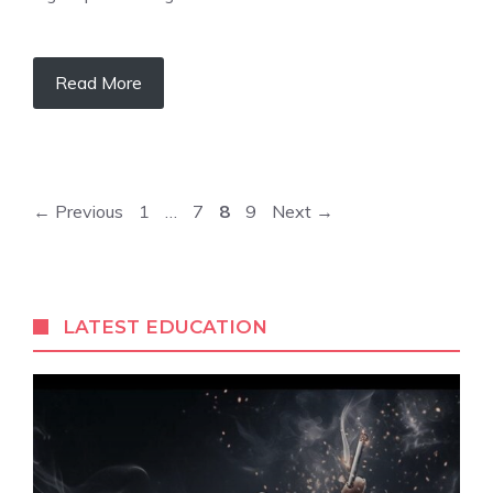
Read More
Page
Page
Page
Page
←
Previous
1
…
7
8
9
Next
→
LATEST EDUCATION